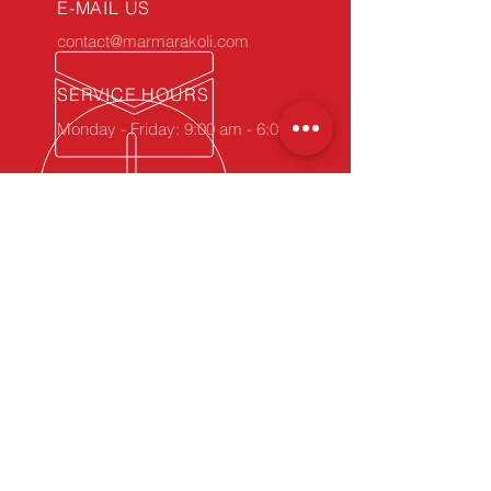
E-MAIL US
contact@marmarakoli.com
SERVICE HOURS
Monday - Friday: 9:00 am - 6:00 pm
34 YEARS OF EXPERIENCE
Take advantage of our experience.
Phone (Click'n'Call):
+90 212 MARMARA / 627 62 72
WhatsApp
(Click'n'Chat):
+90 212 627 62 72
OUR PRODUCTS
- Corrugated Cardboard
- Carton, Die-Cut Box
- Carton Edge Protectors