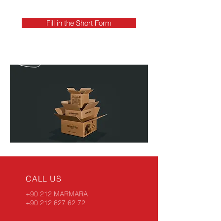
Fill in the Short Form
CALL US
+90 212 MARMARA
+90 212 627 62 72