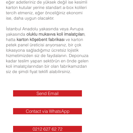
eğer adetleriniz de yüksek değil ise kesimli
karton kutular yerine standart a-box kolileri
tercih etmeniz, eğer önceliğiniz ekonomi
ise, daha uygun olacaktır.
İstanbul Anadolu yakasında veya Avrupa
yakasında
oluklu mukavva
koli imalatçıları
,
hatta
karton köşebent fabrikası
ve karton
petek panel üreticisi arıyorsanız, bir çok
lokasyona sağladığımız ücretsiz lojistik
hizmetimizden siz de faydalanın. Deponuza
kadar teslim yapan sektörün en önde gelen
koli imalatçılarından bir olan fabrikamızdan
siz de şimdi fiyat teklifi alabilirsiniz.
Send Email
Contact via WhatsApp
0212 627 62 72