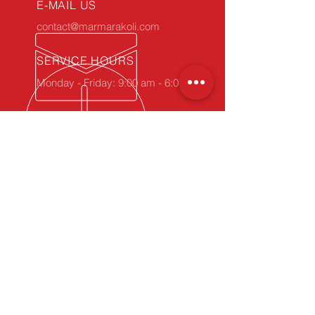
E-MAIL US
contact@marmarakoli.com
SERVICE HOURS
Monday - Friday: 9:00 am - 6:00 pm
34 YEARS OF EXPERIENCE
Take advantage of our experience.
Phone (Click'n'Call):
+90 212 MARMARA / 627 62 72
WhatsApp
(Click'n'Chat):
+90 212 627 62 72
OUR PRODUCTS
- Corrugated Cardboard
- Carton, Die-Cut Box
- Carton Edge Protectors