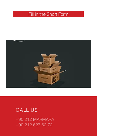
Fill in the Short Form
CALL US
+90 212 MARMARA
+90 212 627 62 72