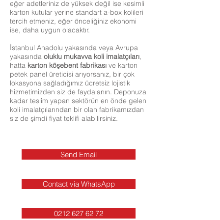
eğer adetleriniz de yüksek değil ise kesimli
karton kutular yerine standart a-box kolileri
tercih etmeniz, eğer önceliğiniz ekonomi
ise, daha uygun olacaktır.
İstanbul Anadolu yakasında veya Avrupa
yakasında
oluklu mukavva
koli imalatçıları
,
hatta
karton köşebent fabrikası
ve karton
petek panel üreticisi arıyorsanız, bir çok
lokasyona sağladığımız ücretsiz lojistik
hizmetimizden siz de faydalanın. Deponuza
kadar teslim yapan sektörün en önde gelen
koli imalatçılarından bir olan fabrikamızdan
siz de şimdi fiyat teklifi alabilirsiniz.
Send Email
Contact via WhatsApp
0212 627 62 72