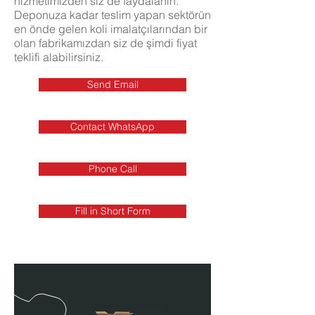
hizmetimizden siz de faydalanın.
Deponuza kadar teslim yapan sektörün
en önde gelen koli imalatçılarından bir
olan fabrikamızdan siz de şimdi fiyat
teklifi alabilirsiniz.
Send Email
Contact WhatsApp
Phone Call
Fill in Short Form