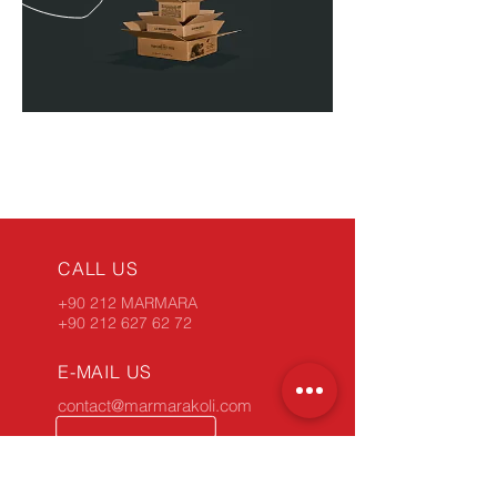
CALL US
+90 212 MARMARA
+90 212 627 62 72
E-MAIL US
contact@marmarakoli.com
SERVICE HOURS
Monday - Friday: 9:00 am - 6:00 pm