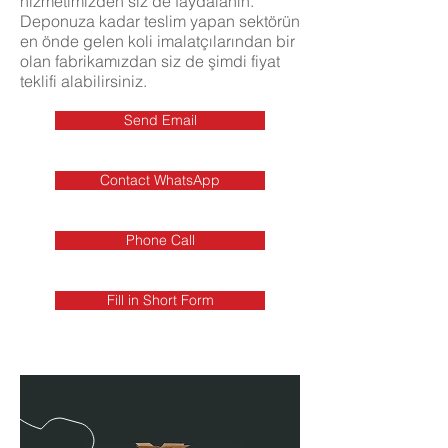
hizmetimizden siz de faydalanın.
Deponuza kadar teslim yapan sektörün
en önde gelen koli imalatçılarından bir
olan fabrikamızdan siz de şimdi fiyat
teklifi alabilirsiniz.
Send Email
Contact WhatsApp
Phone Call
Fill in Short Form