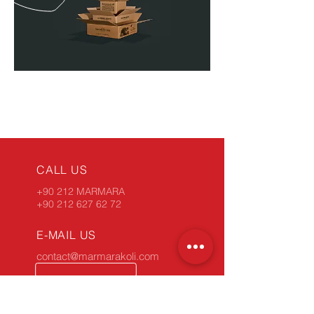
CALL US
+90 212 MARMARA
+90 212 627 62 72
E-MAIL US
contact@marmarakoli.com
SERVICE HOURS
Monday - Friday: 9:00 am - 6:00 pm