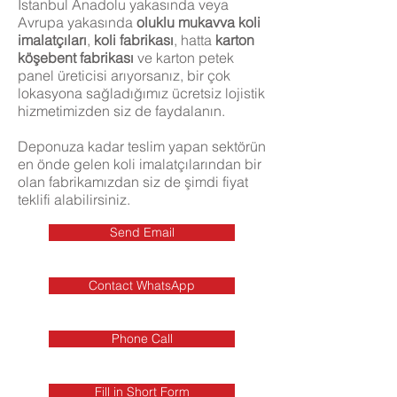
İstanbul Anadolu yakasında veya
Avrupa yakasında
oluklu mukavva
koli
imalatçıları
,
koli fabrikası
, hatta
karton
köşebent fabrikası
ve karton petek
panel üreticisi arıyorsanız, bir çok
lokasyona sağladığımız ücretsiz lojistik
hizmetimizden siz de faydalanın.
Deponuza kadar teslim yapan sektörün
en önde gelen koli imalatçılarından bir
olan fabrikamızdan siz de şimdi fiyat
teklifi alabilirsiniz.
Send Email
Contact WhatsApp
Phone Call
Fill in Short Form